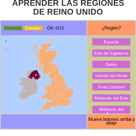
APRENDER LAS REGIONES
DE REINO UNIDO
Ok:
¿Región?
Terminar
Estudiar
0/12
+
Escocia
−
Este de Inglaterra
Gales
Irlanda del Norte
Gran Londres
Midlands del Este
Midlands del
Oeste
Mueve botones arriba y
abajo
Nordeste de
Inglaterra