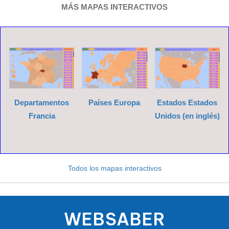
MÁS MAPAS INTERACTIVOS
Noroeste de
Inglaterra
Sudeste de
Inglaterra
Sudoeste de
Inglaterra
Yorkshire y
Humber
Departamentos
Países Europa
Estados Estados
Francia
Unidos (en inglés)
Todos los mapas interactivos
WEBSABER