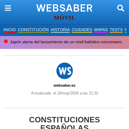
WEBSABER
MÓVIL
INICIO
CONSTITUCIÓN
HISTORIA
CIUDADES
MAPAS
TESTS
N
Japón alerta del lanzamiento de un misil balístico norcoreano
websaber.es
Actualizada: el 19/may/2026 a las 21:32
CONSTITUCIONES
ESPAÑOLAS