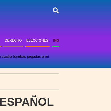
DERECHO
ELECCIONES
INGLÉS
INFORMÁTICA
PSICO
on cuatro bombas pegadas a mi
 ESPAÑOL