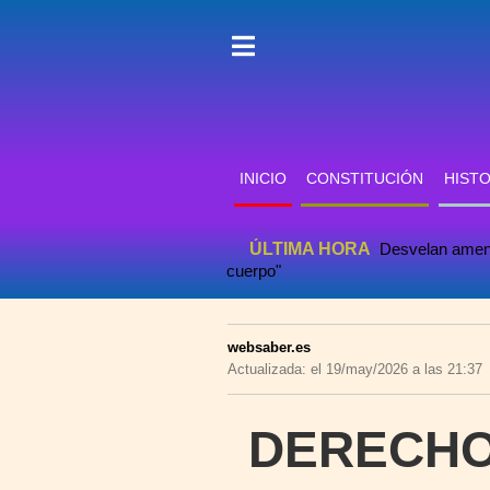
INICIO
CONSTITUCIÓN
HISTO
ÚLTIMA HORA
Desvelan amena
cuerpo"
websaber.es
Actualizada: el 19/may/2026 a las 21:37
DERECHO