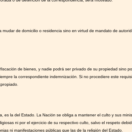
 mudar de domicilio o residencia sino en virtud de mandato de autori
iscación de bienes, y nadie podrá ser privado de su propiedad sino p
a siempre la correspondiente indemnización. Si no procediere este requi
xpropiado.
na, es la del Estado. La Nación se obliga a mantener el culto y sus mini
ligiosas ni por el ejercicio de su respectivo culto, salvo el respeto debi
ias ni manifestaciones públicas que las de la religión del Estado.