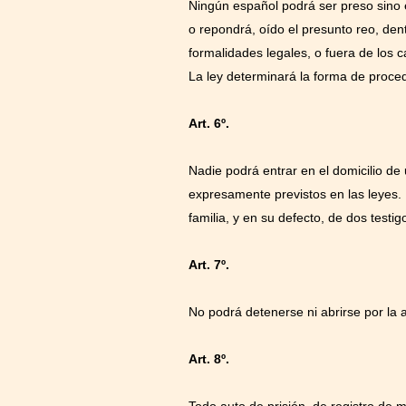
Ningún español podrá ser preso sino 
o repondrá, oído el presunto reo, dent
formalidades legales, o fuera de los c
La ley determinará la forma de proce
Art. 6º.
Nadie podrá entrar en el domicilio de
expresamente previstos en las leyes. E
familia, y en su defecto, de dos testi
Art. 7º.
No podrá detenerse ni abrirse por la 
Art. 8º.
Todo auto de prisión, de registro de 