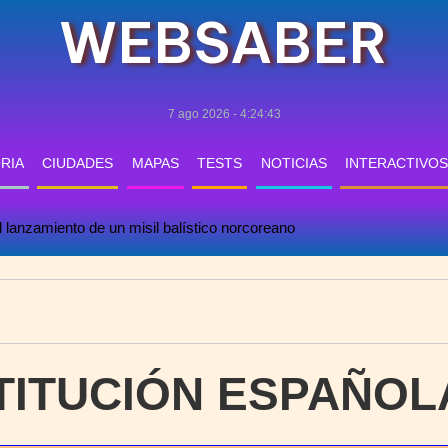
WEBSABER
7 ago 2026 - 4:24:43
RIA
CIUDADES
MAPAS
TESTS
NOTICIAS
INTERACTIVOS
l lanzamiento de un misil balístico norcoreano
TITUCIÓN ESPAÑOLA