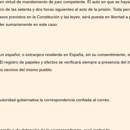
en virtud de mandamiento de juez competente. El auto en que se haya 
ro de las setenta y dos horas siguientes al acto de la prisión. Toda pe
asos previstos en la Constitución y las leyes, será puesta en libertad a
der sumariamente en este caso.
 un español, o extranjero residente en España, sin su consentimiento, 
l registro de papeles y efectos se verificará siempre a presencia del 
gos vecinos del mismo pueblo.
autoridad gubernativa la correspondencia confiada al correo.
morada o de detención de la correspondencia, será motivado.