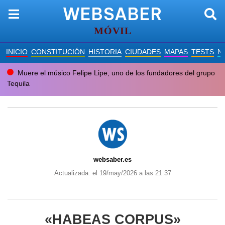
WEBSABER
MÓVIL
INICIO
CONSTITUCIÓN
HISTORIA
CIUDADES
MAPAS
TESTS
N
Muere el músico Felipe Lipe, uno de los fundadores del grupo
Tequila
websaber.es
Actualizada: el 19/may/2026 a las 21:37
«HABEAS CORPUS»