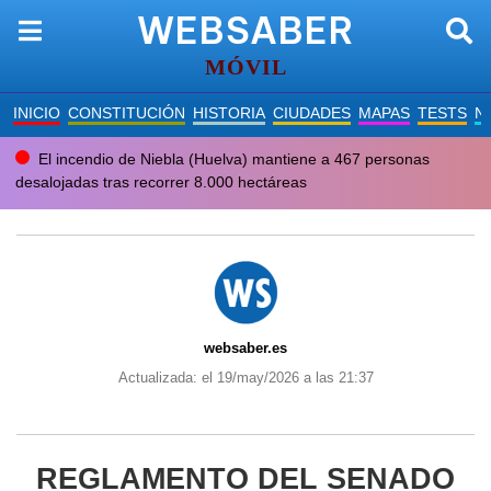
WEBSABER
MÓVIL
INICIO
CONSTITUCIÓN
HISTORIA
CIUDADES
MAPAS
TESTS
N
El incendio de Niebla (Huelva) mantiene a 467 personas
desalojadas tras recorrer 8.000 hectáreas
websaber.es
Actualizada: el 19/may/2026 a las 21:37
REGLAMENTO DEL SENADO