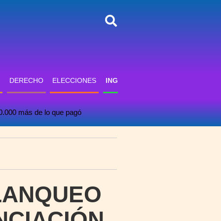
DERECHO
ELECCIONES
INGLÉS
INFORMÁTICA
PSICO
00.000 más de lo que pagó
BLANQUEO
NCIACIÓN