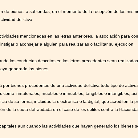
ción de bienes, a sabiendas, en el momento de la recepción de los mis
ctividad delictiva.
ctividades mencionadas en las letras anteriores, la asociación para come
nstigar o aconsejar a alguien para realizarlas o facilitar su ejecución.
ando las conductas descritas en las letras precedentes sean realizada
 haya generado los bienes.
á por bienes procedentes de una actividad delictiva todo tipo de activ
les como inmateriales, muebles o inmuebles, tangibles o intangibles, a
ia de su forma, incluidas la electrónica o la digital, que acrediten la 
ón de la cuota defraudada en el caso de los delitos contra la Hacienda
apitales aun cuando las actividades que hayan generado los bienes se