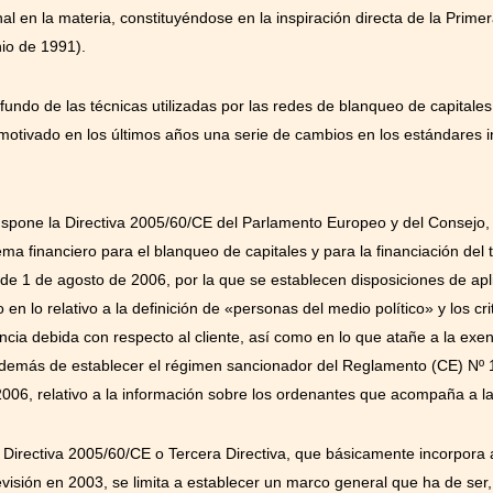
nal en la materia, constituyéndose en la inspiración directa de la Primer
io de 1991).
undo de las técnicas utilizadas por las redes de blanqueo de capitales
n motivado en los últimos años una serie de cambios en los estándares
nspone la Directiva 2005/60/CE del Parlamento Europeo y del Consejo, 
tema financiero para el blanqueo de capitales y para la financiación del 
de 1 de agosto de 2006, por la que se establecen disposiciones de apl
n lo relativo a la definición de «personas del medio político» y los crit
encia debida con respecto al cliente, así como en lo que atañe a la exe
 además de establecer el régimen sancionador del Reglamento (CE) Nº
006, relativo a la información sobre los ordenantes que acompaña a la
Directiva 2005/60/CE o Tercera Directiva, que básicamente incorpora a
sión en 2003, se limita a establecer un marco general que ha de ser, 