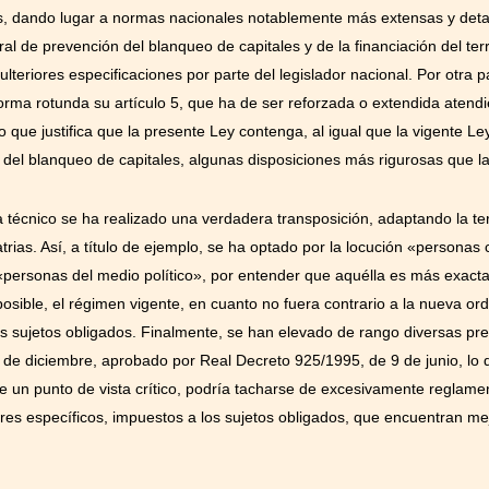
, dando lugar a normas nacionales notablemente más extensas y detal
ral de prevención del blanqueo de capitales y de la financiación del te
ulteriores especificaciones por parte del legislador nacional. Por otra p
ma rotunda su artículo 5, que ha de ser reforzada o extendida atendi
 que justifica que la presente Ley contenga, al igual que la vigente L
el blanqueo de capitales, algunas disposiciones más rigurosas que la 
a técnico se ha realizado una verdadera transposición, adaptando la te
 patrias. Así, a título de ejemplo, se ha optado por la locución «persona
 «personas del medio político», por entender que aquélla es más exact
osible, el régimen vigente, en cuanto no fuera contrario a la nueva ord
os sujetos obligados. Finalmente, se han elevado de rango diversas pre
de diciembre, aprobado por Real Decreto 925/1995, de 9 de junio, lo 
un punto de vista crítico, podría tacharse de excesivamente reglament
beres específicos, impuestos a los sujetos obligados, que encuentran