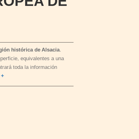
ROPEA DE
gión histórica de Alsacia
.
erficie, equivalentes a una
trará toda la información
.
+