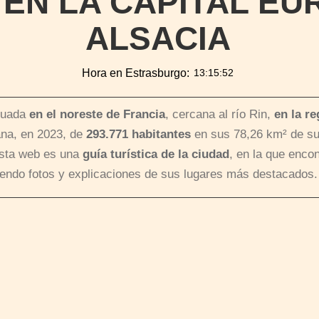
 EN LA CAPITAL EU
ALSACIA
Hora en Estrasburgo:
tuada
en el noreste de Francia
, cercana al río Rin,
en la re
ana, en 2023, de
293.771 habitantes
en sus 78,26 km² de sup
Esta web es una
guía turística de la ciudad
, en la que encon
uyendo fotos y explicaciones de sus lugares más destacados