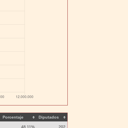
Porcentaje
Diputados
48,11%
202