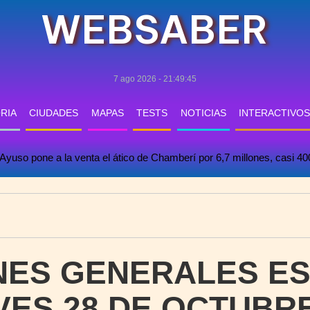
WEBSABER
7 ago 2026 - 21:49:46
RIA
CIUDADES
MAPAS
TESTS
NOTICIAS
INTERACTIVOS
Ayuso pone a la venta el ático de Chamberí por 6,7 millones, casi 4
NES GENERALES E
VES 28 DE OCTUBRE