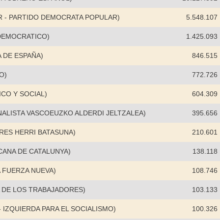
R - PARTIDO DEMOCRATA POPULAR)
5.548.107
DEMOCRATICO)
1.425.093
 DE ESPAÑA)
846.515
O)
772.726
CO Y SOCIAL)
604.309
NALISTA VASCOEUZKO ALDERDI JELTZALEA)
395.656
RES HERRI BATASUNA)
210.601
CANA DE CATALUNYA)
138.118
A FUERZA NUEVA)
108.746
A DE LOS TRABAJADORES)
103.133
 IZQUIERDA PARA EL SOCIALISMO)
100.326