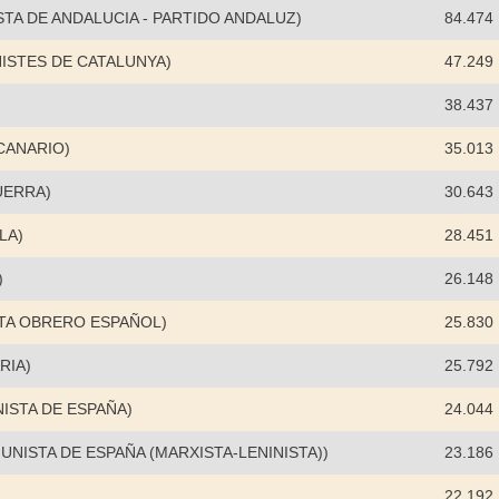
STA DE ANDALUCIA - PARTIDO ANDALUZ)
84.474
ISTES DE CATALUNYA)
47.249
38.437
CANARIO)
35.013
UERRA)
30.643
LA)
28.451
)
26.148
TA OBRERO ESPAÑOL)
25.830
RIA)
25.792
ISTA DE ESPAÑA)
24.044
MUNISTA DE ESPAÑA (MARXISTA-LENINISTA))
23.186
22.192