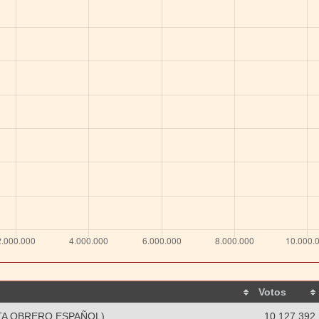
Votos
TA OBRERO ESPAÑOL)
10.127.392