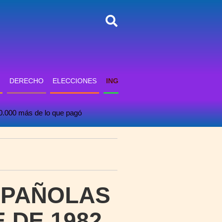
DERECHO
ELECCIONES
INGLÉS
INFORMÁTICA
PSICO
00.000 más de lo que pagó
SPAÑOLAS
 DE 1982