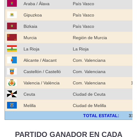
Araba / Álava
País Vasco
2
Gipuzkoa
País Vasco
5
Bizkaia
País Vasco
9
Murcia
Región de Murcia
8
La Rioja
La Rioja
2
Alicante / Alacant
Com. Valenciana
9
Castellón / Castelló
Com. Valenciana
3
Valencia / València
Com. Valenciana
1.
Ceuta
Ciudad de Ceuta
Melilla
Ciudad de Melilla
TOTAL ESTATAL:
31,
PARTIDO GANADOR EN CADA