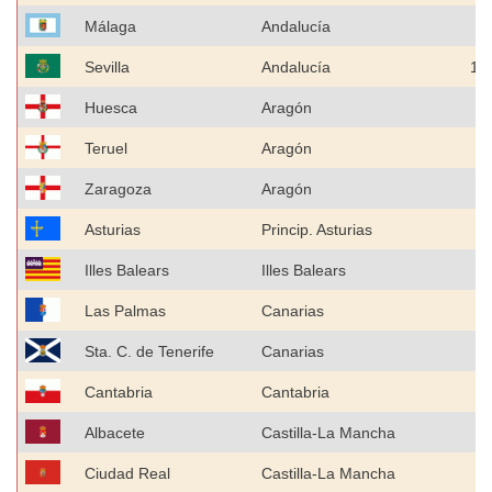
Málaga
Andalucía
8
Sevilla
Andalucía
1.
Huesca
Aragón
1
Teruel
Aragón
Zaragoza
Aragón
6
Asturias
Princip. Asturias
9
Illes Balears
Illes Balears
5
Las Palmas
Canarias
5
Sta. C. de Tenerife
Canarias
5
Cantabria
Cantabria
4
Albacete
Castilla-La Mancha
2
Ciudad Real
Castilla-La Mancha
3