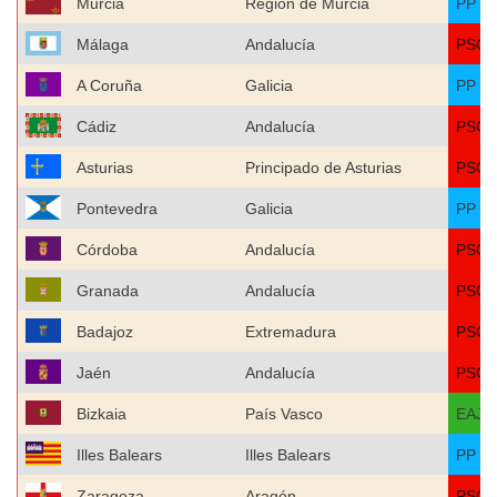
Murcia
Región de Murcia
PP
Málaga
Andalucía
PSO
A Coruña
Galicia
PP
Cádiz
Andalucía
PSO
Asturias
Principado de Asturias
PSO
Pontevedra
Galicia
PP
Córdoba
Andalucía
PSO
Granada
Andalucía
PSO
Badajoz
Extremadura
PSO
Jaén
Andalucía
PSO
Bizkaia
País Vasco
EAJ-
Illes Balears
Illes Balears
PP
Zaragoza
Aragón
PSO