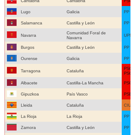
Cantabria
Cantabria
PSO
Lugo
Galicia
PP
Salamanca
Castilla y León
PP
Comunidad Foral de
Navarra
UPN-
Navarra
Burgos
Castilla y León
PP
Ourense
Galicia
PP
PSC-
Tarragona
Cataluña
PSO
Albacete
Castilla-La Mancha
PSO
Gipuzkoa
País Vasco
PSE-
Lleida
Cataluña
CIU
La Rioja
La Rioja
PP
Zamora
Castilla y León
PP