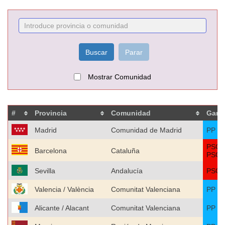
Buscar
Parar
Mostrar Comunidad
#
Provincia
Comunidad
Gan
Madrid
Comunidad de Madrid
PP
PSC-
Barcelona
Cataluña
PSO
Sevilla
Andalucía
PSO
Valencia / València
Comunitat Valenciana
PP
Alicante / Alacant
Comunitat Valenciana
PP