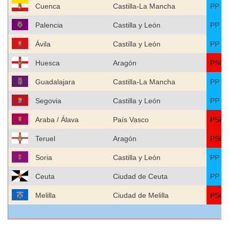
Cuenca
Castilla-La Mancha
PP
Palencia
Castilla y León
PP
Ávila
Castilla y León
PP
Huesca
Aragón
PSO
Guadalajara
Castilla-La Mancha
PP
Segovia
Castilla y León
PP
Araba / Álava
País Vasco
PSE-
Teruel
Aragón
PSO
Soria
Castilla y León
PP
Ceuta
Ciudad de Ceuta
PP
Melilla
Ciudad de Melilla
PSO