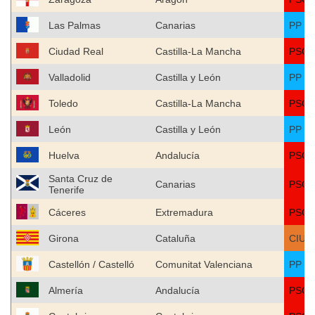
Las Palmas
Canarias
PP
Ciudad Real
Castilla-La Mancha
PSO
Valladolid
Castilla y León
PP
Toledo
Castilla-La Mancha
PSO
León
Castilla y León
PP
Huelva
Andalucía
PSO
Santa Cruz de
Canarias
PSO
Tenerife
Cáceres
Extremadura
PSO
Girona
Cataluña
CIU
Castellón / Castelló
Comunitat Valenciana
PP
Almería
Andalucía
PSO