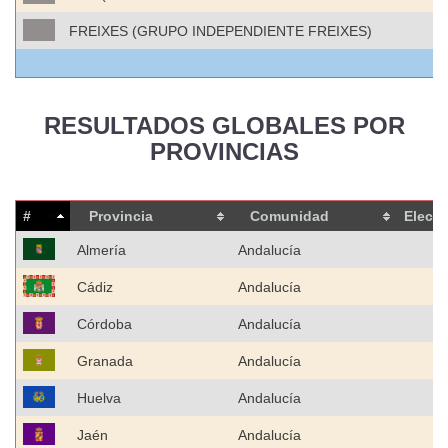
FREIXES (GRUPO INDEPENDIENTE FREIXES)
T
RESULTADOS GLOBALES POR
PROVINCIAS
#
Provincia
Comunidad
Elect
Almería
Andalucía
3
Cádiz
Andalucía
7
Córdoba
Andalucía
5
Granada
Andalucía
6
Huelva
Andalucía
3
Jaén
Andalucía
4