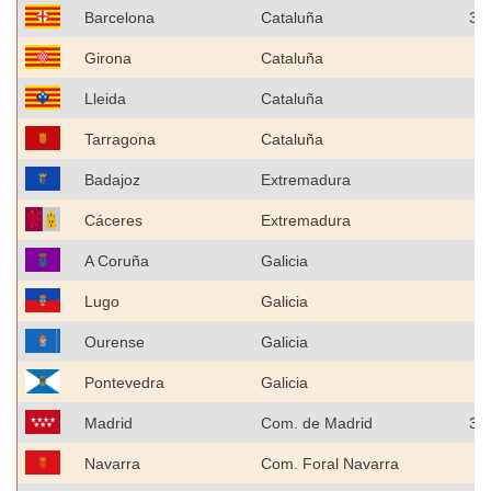
Barcelona
Cataluña
3.
Girona
Cataluña
4
Lleida
Cataluña
2
Tarragona
Cataluña
4
Badajoz
Extremadura
5
Cáceres
Extremadura
3
A Coruña
Galicia
9
Lugo
Galicia
3
Ourense
Galicia
3
Pontevedra
Galicia
7
Madrid
Com. de Madrid
3.
Navarra
Com. Foral Navarra
4