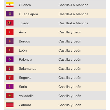
Cuenca
Castilla-La Mancha
Guadalajara
Castilla-La Mancha
Toledo
Castilla-La Mancha
3
Ávila
Castilla y León
1
Burgos
Castilla y León
2
León
Castilla y León
4
Palencia
Castilla y León
1
Salamanca
Castilla y León
2
Segovia
Castilla y León
1
Soria
Castilla y León
Valladolid
Castilla y León
4
Zamora
Castilla y León
1