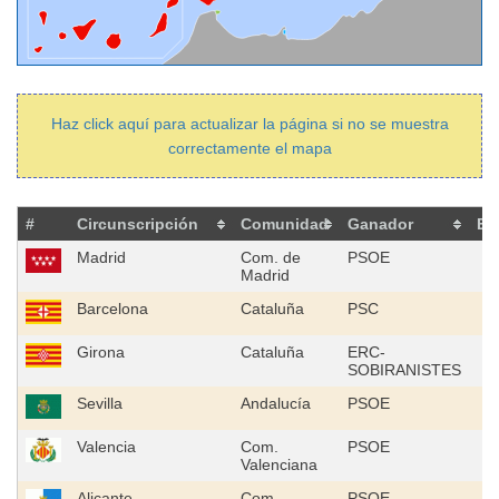
Haz click aquí para actualizar la página si no se muestra
correctamente el mapa
#
Circunscripción
Comunidad
Ganador
E
Madrid
Com. de
PSOE
Madrid
Barcelona
Cataluña
PSC
Girona
Cataluña
ERC-
SOBIRANISTES
Sevilla
Andalucía
PSOE
Valencia
Com.
PSOE
Valenciana
Alicante
Com.
PSOE