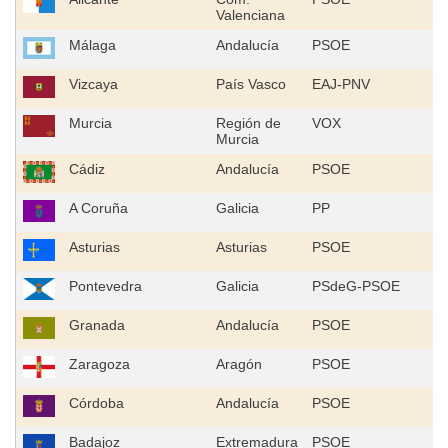
Valenciana
Málaga
Andalucía
PSOE
Vizcaya
País Vasco
EAJ-PNV
Murcia
Región de
VOX
Murcia
Cádiz
Andalucía
PSOE
A Coruña
Galicia
PP
Asturias
Asturias
PSOE
Pontevedra
Galicia
PSdeG-PSOE
Granada
Andalucía
PSOE
Zaragoza
Aragón
PSOE
Córdoba
Andalucía
PSOE
Badajoz
Extremadura
PSOE