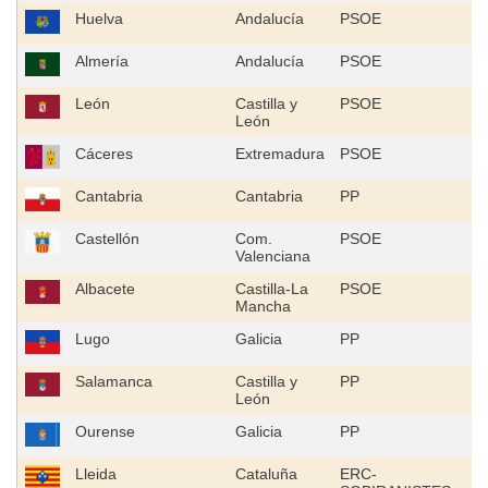
Huelva
Andalucía
PSOE
Almería
Andalucía
PSOE
León
Castilla y
PSOE
León
Cáceres
Extremadura
PSOE
Cantabria
Cantabria
PP
Castellón
Com.
PSOE
Valenciana
Albacete
Castilla-La
PSOE
Mancha
Lugo
Galicia
PP
Salamanca
Castilla y
PP
León
Ourense
Galicia
PP
Lleida
Cataluña
ERC-